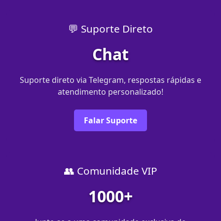
💬 Suporte Direto
Chat
Suporte direto via Telegram, respostas rápidas e
atendimento personalizado!
Falar Suporte
👥 Comunidade VIP
1000+