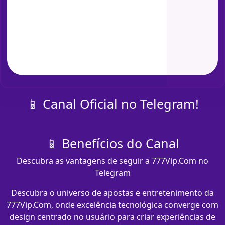
📱 Canal Oficial no Telegram!
📱 Benefícios do Canal
Descubra as vantagens de seguir a 777Vip.Com no
Telegram
Descubra o universo de apostas e entretenimento da
777Vip.Com, onde excelência tecnológica converge com
design centrado no usuário para criar experiências de