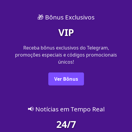
🎁 Bônus Exclusivos
VIP
Receba bônus exclusivos do Telegram,
promoções especiais e códigos promocionais
únicos!
Ver Bônus
📢 Notícias em Tempo Real
24/7