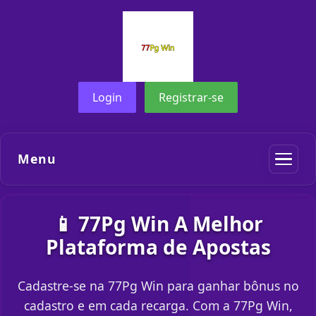
Login
Registrar-se
Menu
📱 77Pg Win A Melhor
Plataforma de Apostas
Cadastre-se na 77Pg Win para ganhar bônus no
cadastro e em cada recarga. Com a 77Pg Win,