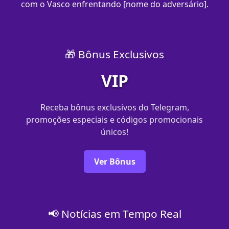
com o Vasco enfrentando [nome do adversário].
🎁 Bônus Exclusivos
VIP
Receba bônus exclusivos do Telegram,
promoções especiais e códigos promocionais
únicos!
Ver Bônus
📢 Notícias em Tempo Real