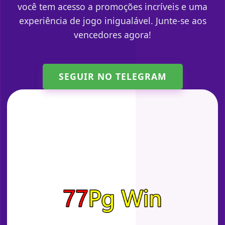
você tem acesso a promoções incríveis e uma
experiência de jogo inigualável. Junte-se aos
vencedores agora!
SEGUIR NO TELEGRAM