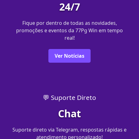
24/7
Fique por dentro de todas as novidades,
promoções e eventos da 77Pg Win em tempo
real!
Ver Notícias
💬 Suporte Direto
Chat
Suporte direto via Telegram, respostas rápidas e
atendimento personalizado!