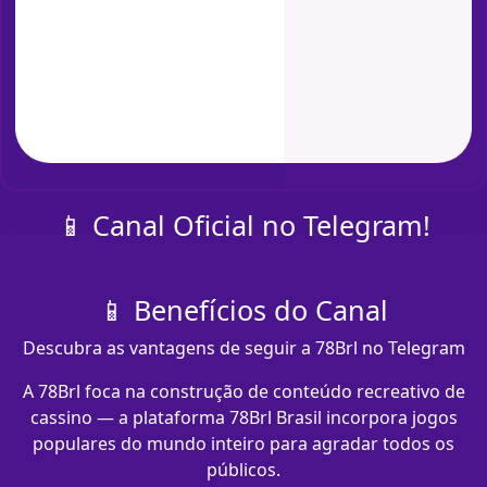
📱 Canal Oficial no Telegram!
📱 Benefícios do Canal
Descubra as vantagens de seguir a 78Brl no Telegram
A 78Brl foca na construção de conteúdo recreativo de
cassino — a plataforma 78Brl Brasil incorpora jogos
populares do mundo inteiro para agradar todos os
públicos.