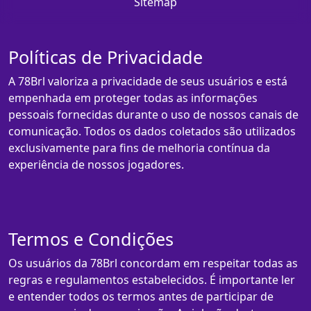
Sitemap
Políticas de Privacidade
A 78Brl valoriza a privacidade de seus usuários e está
empenhada em proteger todas as informações
pessoais fornecidas durante o uso de nossos canais de
comunicação. Todos os dados coletados são utilizados
exclusivamente para fins de melhoria contínua da
experiência de nossos jogadores.
Termos e Condições
Os usuários da 78Brl concordam em respeitar todas as
regras e regulamentos estabelecidos. É importante ler
e entender todos os termos antes de participar de