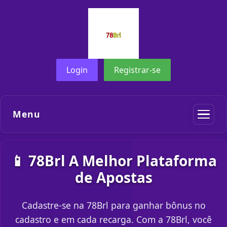
Login
Registrar-se
Menu
📱 78Brl A Melhor Plataforma
de Apostas
Cadastre-se na 78Brl para ganhar bônus no
cadastro e em cada recarga. Com a 78Brl, você