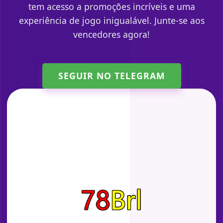
tem acesso a promoções incríveis e uma
experiência de jogo inigualável. Junte-se aos
vencedores agora!
SEGUIR NO TELEGRAM