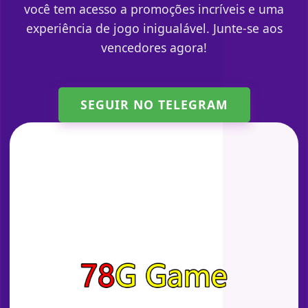
você tem acesso a promoções incríveis e uma
experiência de jogo inigualável. Junte-se aos
vencedores agora!
SEGUIR NO TELEGRAM