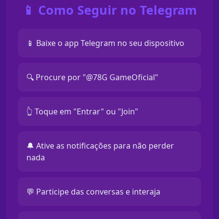
📱 Como Seguir no Telegram
📱 Baixe o app Telegram no seu dispositivo
🔍 Procure por "@78G GameOficial"
👆 Toque em "Entrar" ou "Join"
🔔 Ative as notificações para não perder
nada
💬 Participe das conversas e interaja