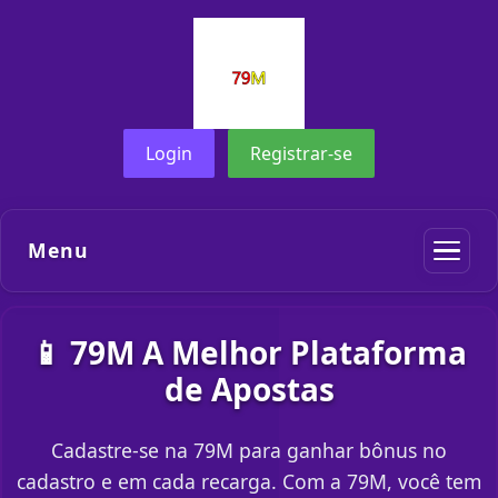
Login
Registrar-se
Menu
📱 79M A Melhor Plataforma
de Apostas
Cadastre-se na 79M para ganhar bônus no
cadastro e em cada recarga. Com a 79M, você tem