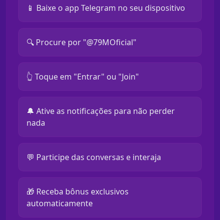
📱 Baixe o app Telegram no seu dispositivo
🔍 Procure por "@79MOficial"
👆 Toque em "Entrar" ou "Join"
🔔 Ative as notificações para não perder
nada
💬 Participe das conversas e interaja
🎁 Receba bônus exclusivos
automaticamente