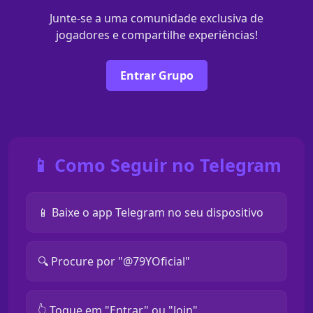
Junte-se a uma comunidade exclusiva de
jogadores e compartilhe experiências!
Entrar Grupo
📱 Como Seguir no Telegram
📱 Baixe o app Telegram no seu dispositivo
🔍 Procure por "@79YOficial"
👆 Toque em "Entrar" ou "Join"