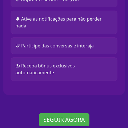
🔔 Ative as notificações para não perder
nada
💬 Participe das conversas e interaja
🎁 Receba bônus exclusivos
automaticamente
SEGUIR AGORA