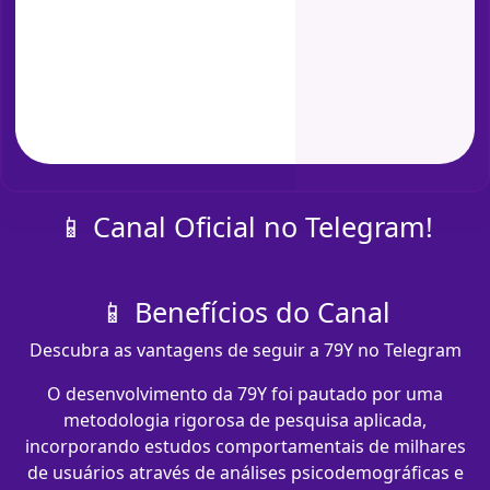
📱 Canal Oficial no Telegram!
📱 Benefícios do Canal
Descubra as vantagens de seguir a 79Y no Telegram
O desenvolvimento da 79Y foi pautado por uma
metodologia rigorosa de pesquisa aplicada,
incorporando estudos comportamentais de milhares
de usuários através de análises psicodemográficas e