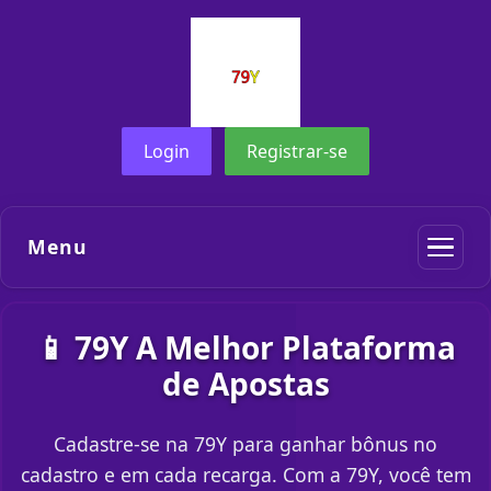
Login
Registrar-se
Menu
📱 79Y A Melhor Plataforma
de Apostas
Cadastre-se na 79Y para ganhar bônus no
cadastro e em cada recarga. Com a 79Y, você tem