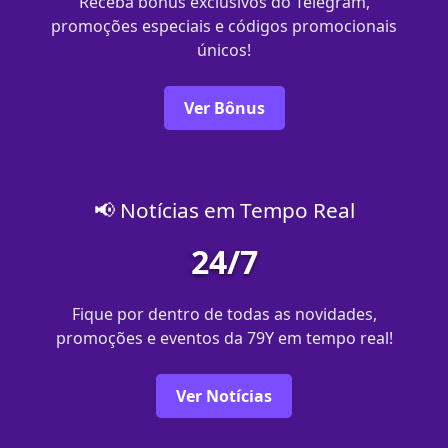
Receba bônus exclusivos do Telegram,
promoções especiais e códigos promocionais
únicos!
Ver Bônus
📢 Notícias em Tempo Real
24/7
Fique por dentro de todas as novidades,
promoções e eventos da 79Y em tempo real!
Ver Notícias