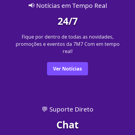
📢 Notícias em Tempo Real
24/7
Fique por dentro de todas as novidades,
promoções e eventos da 7M7 Com em tempo
real!
Ver Notícias
💬 Suporte Direto
Chat