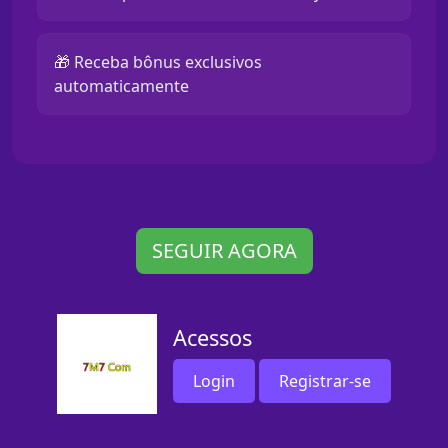
🎁 Receba bônus exclusivos
automaticamente
SEGUIR AGORA
Acessos
Login
Registrar-se