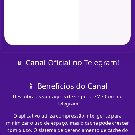
📱 Canal Oficial no Telegram!
📱 Benefícios do Canal
Descubra as vantagens de seguir a 7M7 Com no
Telegram
O aplicativo utiliza compressão inteligente para
minimizar o uso de espaço, mas o cache pode crescer
com o uso. O sistema de gerenciamento de cache do