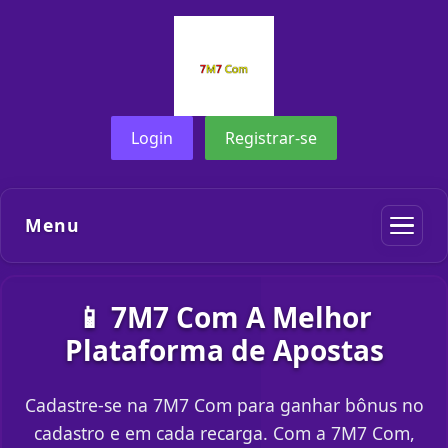
Login
Registrar-se
Menu
📱 7M7 Com A Melhor
Plataforma de Apostas
Cadastre-se na 7M7 Com para ganhar bônus no
cadastro e em cada recarga. Com a 7M7 Com,