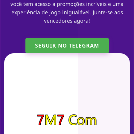
você tem acesso a promoções incríveis e uma
experiência de jogo inigualável. Junte-se aos
vencedores agora!
SEGUIR NO TELEGRAM