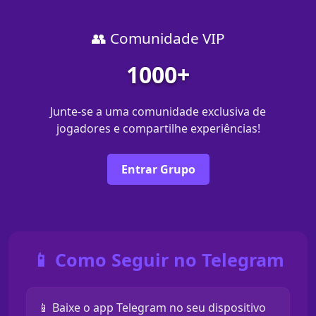
👥 Comunidade VIP
1000+
Junte-se a uma comunidade exclusiva de
jogadores e compartilhe experiências!
Entrar Grupo
📱 Como Seguir no Telegram
📱 Baixe o app Telegram no seu dispositivo