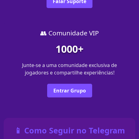
Falar Suporte
👥 Comunidade VIP
1000+
Junte-se a uma comunidade exclusiva de
jogadores e compartilhe experiências!
Entrar Grupo
📱 Como Seguir no Telegram