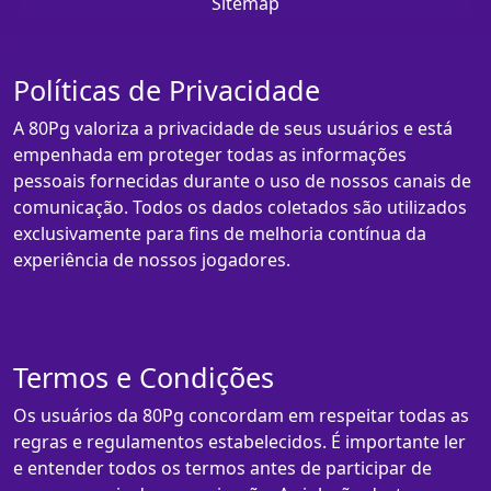
Sitemap
Políticas de Privacidade
A 80Pg valoriza a privacidade de seus usuários e está
empenhada em proteger todas as informações
pessoais fornecidas durante o uso de nossos canais de
comunicação. Todos os dados coletados são utilizados
exclusivamente para fins de melhoria contínua da
experiência de nossos jogadores.
Termos e Condições
Os usuários da 80Pg concordam em respeitar todas as
regras e regulamentos estabelecidos. É importante ler
e entender todos os termos antes de participar de