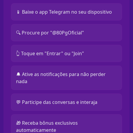
📱 Baixe o app Telegram no seu dispositivo
🔍 Procure por "@80PgOficial"
👆 Toque em "Entrar" ou "Join"
🔔 Ative as notificações para não perder
nada
💬 Participe das conversas e interaja
🎁 Receba bônus exclusivos
automaticamente