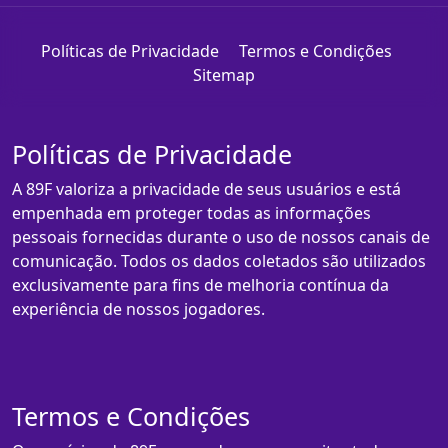
Políticas de Privacidade
Termos e Condições
Sitemap
Políticas de Privacidade
A 89F valoriza a privacidade de seus usuários e está
empenhada em proteger todas as informações
pessoais fornecidas durante o uso de nossos canais de
comunicação. Todos os dados coletados são utilizados
exclusivamente para fins de melhoria contínua da
experiência de nossos jogadores.
Termos e Condições