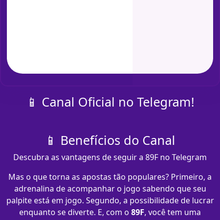
📱 Canal Oficial no Telegram!
📱 Benefícios do Canal
Descubra as vantagens de seguir a 89F no Telegram
Mas o que torna as apostas tão populares? Primeiro, a
adrenalina de acompanhar o jogo sabendo que seu
palpite está em jogo. Segundo, a possibilidade de lucrar
enquanto se diverte. E, com o
89F
, você tem uma