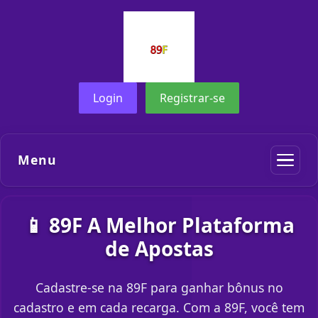
Login
Registrar-se
Menu
📱 89F A Melhor Plataforma
de Apostas
Cadastre-se na 89F para ganhar bônus no
cadastro e em cada recarga. Com a 89F, você tem