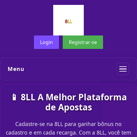
Login
Registrar-se
Menu
📱 8LL A Melhor Plataforma
de Apostas
Cadastre-se na 8LL para ganhar bônus no
cadastro e em cada recarga. Com a 8LL, você tem