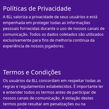
Políticas de Privacidade
A 8LL valoriza a privacidade de seus usuários e está
empenhada em proteger todas as informações
pessoais fornecidas durante o uso de nossos canais de
comunicação. Todos os dados coletados são utilizados
exclusivamente para fins de melhoria contínua da
experiência de nossos jogadores.
Termos e Condições
Os usuários da 8LL concordam em respeitar todas as
regras e regulamentos estabelecidos. É importante ler
e entender todos os termos antes de participar de
nossos canais de comunicação. A violação destes
termos pode resultar em penalizações ou na