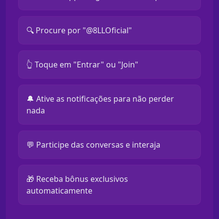
🔍 Procure por "@8LLOficial"
👆 Toque em "Entrar" ou "Join"
🔔 Ative as notificações para não perder
nada
💬 Participe das conversas e interaja
🎁 Receba bônus exclusivos
automaticamente