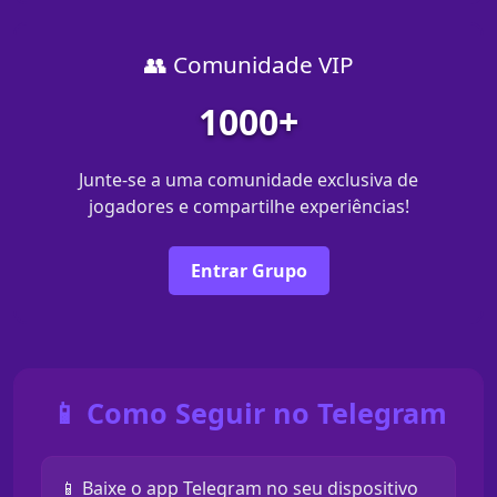
👥 Comunidade VIP
1000+
Junte-se a uma comunidade exclusiva de
jogadores e compartilhe experiências!
Entrar Grupo
📱 Como Seguir no Telegram
📱 Baixe o app Telegram no seu dispositivo