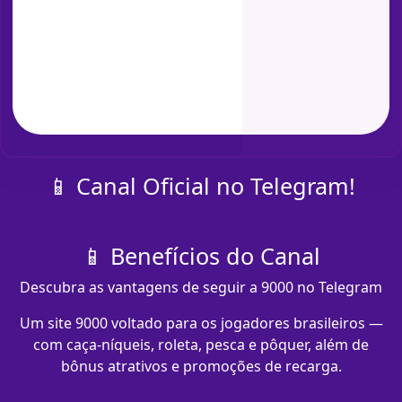
📱 Canal Oficial no Telegram!
📱 Benefícios do Canal
Descubra as vantagens de seguir a 9000 no Telegram
Um site 9000 voltado para os jogadores brasileiros —
com caça-níqueis, roleta, pesca e pôquer, além de
bônus atrativos e promoções de recarga.