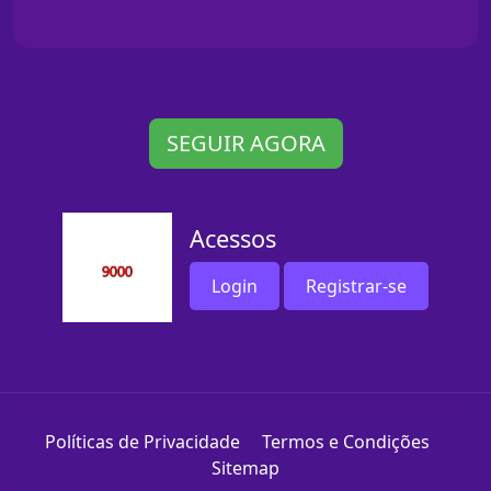
SEGUIR AGORA
Acessos
Login
Registrar-se
Políticas de Privacidade
Termos e Condições
Sitemap