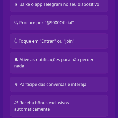
📱 Baixe o app Telegram no seu dispositivo
🔍 Procure por "@9000Oficial"
👆 Toque em "Entrar" ou "Join"
🔔 Ative as notificações para não perder
nada
💬 Participe das conversas e interaja
🎁 Receba bônus exclusivos
automaticamente