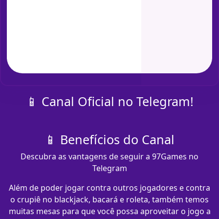
📱 Canal Oficial no Telegram!
📱 Benefícios do Canal
Descubra as vantagens de seguir a 97Games no
Telegram
Além de poder jogar contra outros jogadores e contra
o crupiê no blackjack, bacará e roleta, também temos
muitas mesas para que você possa aproveitar o jogo a