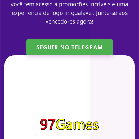
você tem acesso a promoções incríveis e uma
experiência de jogo inigualável. Junte-se aos
vencedores agora!
SEGUIR NO TELEGRAM