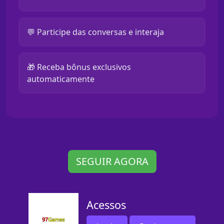
💬 Participe das conversas e interaja
🎁 Receba bônus exclusivos
automaticamente
SEGUIR AGORA
Acessos