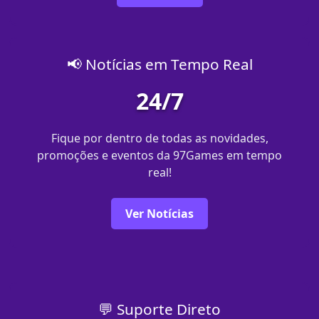
📢 Notícias em Tempo Real
24/7
Fique por dentro de todas as novidades,
promoções e eventos da 97Games em tempo
real!
Ver Notícias
💬 Suporte Direto