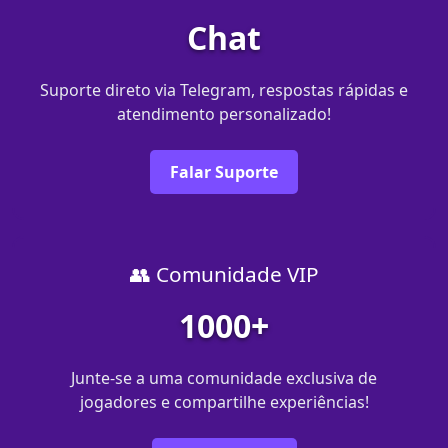
Chat
Suporte direto via Telegram, respostas rápidas e
atendimento personalizado!
Falar Suporte
👥 Comunidade VIP
1000+
Junte-se a uma comunidade exclusiva de
jogadores e compartilhe experiências!